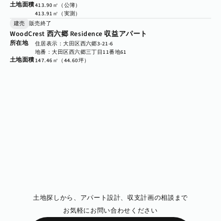
土地面積
413.90㎡（公簿）

413.91㎡（実測）
建売
販売終了
WoodCrest 西六郷 Residence 収益アパート
所在地
住居表示：大田区西六郷3-21-6
地番：大田区西六郷三丁目11番地61
土地面積
147.46㎡（44.60坪）
問い合わせ・ご相談
土地探しから、アパート設計、収支計画の相談まで
お気軽にお問い合わせください