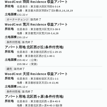
WoodCrest 羽田 Residence 収益アパート
所在地
住居表示：東京都大田区羽田6-5-14
地番：東京都大田区羽田6丁目5番15,16,18,19
土地面積
132.22㎡
オーナーチェンジ
販売終了
WoodCrest 荒川 Residence 収益アパート
所在地
住居表示：東京都荒川区荒川3-38-9
地番：東京都荒川区荒川28-3,4,28
土地面積
230.13㎡
条件付売地
販売終了
アパート用地 北区西が丘(条件付売地)
所在地
住居表示：東京都北区西が丘1-29-15
地番：東京都北区西が丘1-80-1
土地面積
159.42㎡（公簿）

159.98㎡（実測）
建売
販売終了
WoodCrest 天沼 Residence 収益アパート
所在地
住居表示：東京都杉並区天沼1-1-1
地番：東京都杉並区天沼1-8-13,46
土地面積
146.12㎡
条件付売地
販売終了
アパート用地 北区西ヶ原(条件付売地)
所在地
住居表示：東京都北区西ヶ原4-45-9
地番：東京都北区西ヶ原4-45-3 他5筆