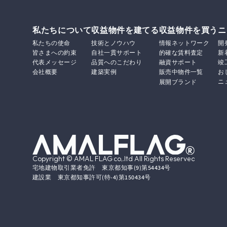
私たちについて
収益物件を建てる
収益物件を買う
ニ
私たちの使命
技術とノウハウ
情報ネットワーク
開
皆さまへの約束
自社一貫サポート
的確な賃料査定
新
代表メッセージ
品質へのこだわり
融資サポート
竣
会社概要
建築実例
販売中物件一覧
お
ニ
展開ブランド
Copyright © AMAL FLAG co,.ltd All Rights Reserved.
宅地建物取引業者免許　東京都知事(9)第54434号
建設業　東京都知事許可(特-4)第150434号