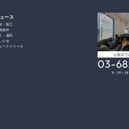
ュース
Works
発・着工
着物件
建
工・成約
しらせ
ュースリリース
お電話で
03-68
9：30～1