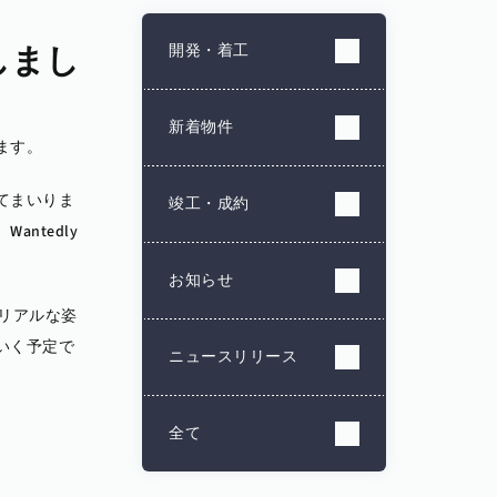
設しまし
開発・着工
新着物件
します。
てまいりま
竣工・成約
ntedly
お知らせ
のリアルな姿
いく予定で
ニュースリリース
全て