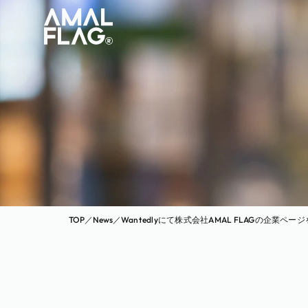
TOP
／
News
／
Wantedlyにて株式会社AMAL FLAGの企業ペ