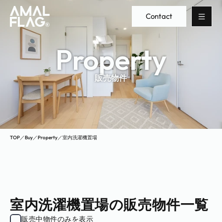
Contact
Property
販売物件
TOP
／
Buy
／
Property
／
室内洗濯機置場
室内洗濯機置場の販売物件一覧
販売中物件のみを表示