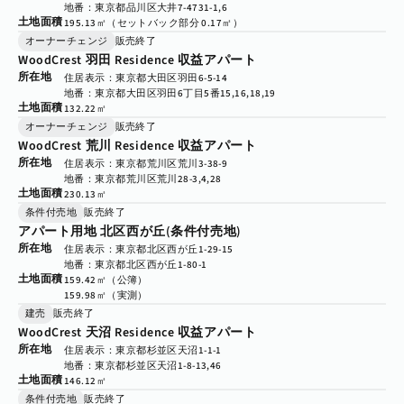
地番：東京都品川区大井7-4731-1,6
土地面積
195.13㎡（セットバック部分 0.17㎡）
オーナーチェンジ
販売終了
WoodCrest 羽田 Residence 収益アパート
所在地
住居表示：東京都大田区羽田6-5-14
地番：東京都大田区羽田6丁目5番15,16,18,19
土地面積
132.22㎡
オーナーチェンジ
販売終了
WoodCrest 荒川 Residence 収益アパート
所在地
住居表示：東京都荒川区荒川3-38-9
地番：東京都荒川区荒川28-3,4,28
土地面積
230.13㎡
条件付売地
販売終了
アパート用地 北区西が丘(条件付売地)
所在地
住居表示：東京都北区西が丘1-29-15
地番：東京都北区西が丘1-80-1
土地面積
159.42㎡（公簿）

159.98㎡（実測）
建売
販売終了
WoodCrest 天沼 Residence 収益アパート
所在地
住居表示：東京都杉並区天沼1-1-1
地番：東京都杉並区天沼1-8-13,46
土地面積
146.12㎡
条件付売地
販売終了