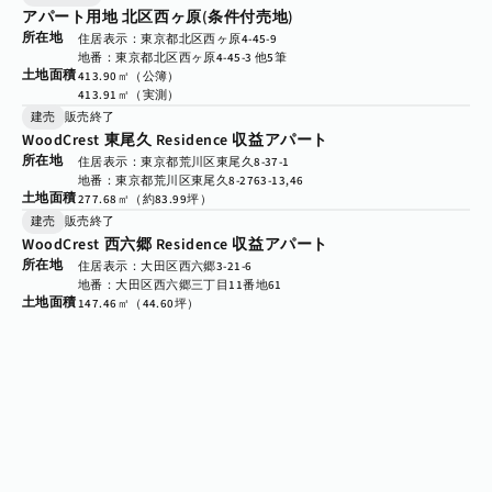
アパート用地 北区西ヶ原(条件付売地)
所在地
住居表示：東京都北区西ヶ原4-45-9
地番：東京都北区西ヶ原4-45-3 他5筆
土地面積
413.90㎡（公簿）

413.91㎡（実測）
建売
販売終了
WoodCrest 東尾久 Residence 収益アパート
所在地
住居表示：東京都荒川区東尾久8-37-1
地番：東京都荒川区東尾久8-2763-13,46
土地面積
277.68㎡（約83.99坪）
建売
販売終了
WoodCrest 西六郷 Residence 収益アパート
所在地
住居表示：大田区西六郷3-21-6
地番：大田区西六郷三丁目11番地61
土地面積
147.46㎡（44.60坪）