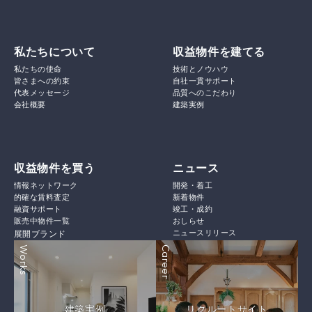
私たちについて
収益物件を建てる
私たちの使命
技術とノウハウ
皆さまへの約束
自社一貫サポート
代表メッセージ
品質へのこだわり
会社概要
建築実例
収益物件を買う
ニュース
情報ネットワーク
開発・着工
的確な賃料査定
新着物件
融資サポート
竣工・成約
販売中物件一覧
おしらせ
ニュースリリース
展開ブランド
Works
Career
建築実例
リクルートサイト