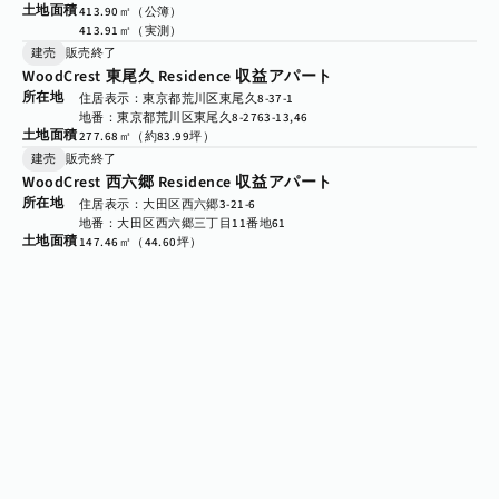
土地面積
413.90㎡（公簿）

413.91㎡（実測）
建売
販売終了
WoodCrest 東尾久 Residence 収益アパート
所在地
住居表示：東京都荒川区東尾久8-37-1
地番：東京都荒川区東尾久8-2763-13,46
土地面積
277.68㎡（約83.99坪）
建売
販売終了
WoodCrest 西六郷 Residence 収益アパート
所在地
住居表示：大田区西六郷3-21-6
地番：大田区西六郷三丁目11番地61
土地面積
147.46㎡（44.60坪）