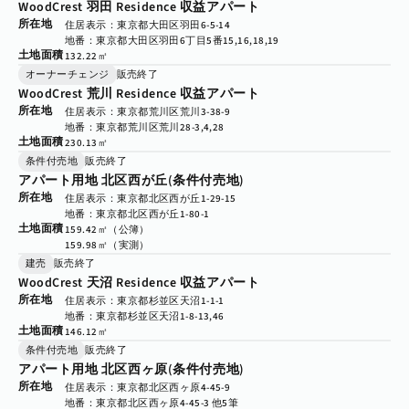
WoodCrest 羽田 Residence 収益アパート
所在地
住居表示：東京都大田区羽田6-5-14
地番：東京都大田区羽田6丁目5番15,16,18,19
土地面積
132.22㎡
オーナーチェンジ
販売終了
WoodCrest 荒川 Residence 収益アパート
所在地
住居表示：東京都荒川区荒川3-38-9
地番：東京都荒川区荒川28-3,4,28
土地面積
230.13㎡
条件付売地
販売終了
アパート用地 北区西が丘(条件付売地)
所在地
住居表示：東京都北区西が丘1-29-15
地番：東京都北区西が丘1-80-1
土地面積
159.42㎡（公簿）

159.98㎡（実測）
建売
販売終了
WoodCrest 天沼 Residence 収益アパート
所在地
住居表示：東京都杉並区天沼1-1-1
地番：東京都杉並区天沼1-8-13,46
土地面積
146.12㎡
条件付売地
販売終了
アパート用地 北区西ヶ原(条件付売地)
所在地
住居表示：東京都北区西ヶ原4-45-9
地番：東京都北区西ヶ原4-45-3 他5筆