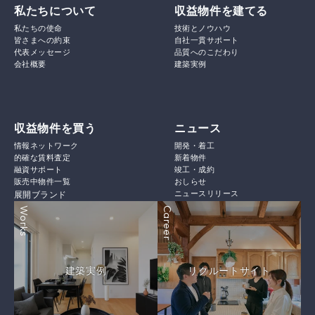
私たちについて
収益物件を建てる
私たちの使命
技術とノウハウ
皆さまへの約束
自社一貫サポート
代表メッセージ
品質へのこだわり
会社概要
建築実例
収益物件を買う
ニュース
情報ネットワーク
開発・着工
的確な賃料査定
新着物件
融資サポート
竣工・成約
販売中物件一覧
おしらせ
ニュースリリース
展開ブランド
Works
Career
建築実例
リクルートサイト