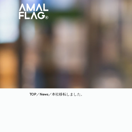
TOP
／
News
／
本社移転しました。