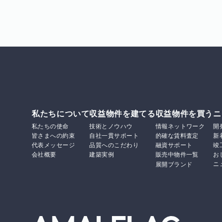
私たちについて
収益物件を建てる
収益物件を買う
ニ
私たちの使命
技術とノウハウ
情報ネットワーク
開
皆さまへの約束
自社一貫サポート
的確な賃料査定
新
代表メッセージ
品質へのこだわり
融資サポート
竣
会社概要
建築実例
販売中物件一覧
お
ニ
展開ブランド