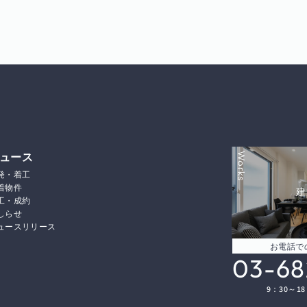
ュース
Works
発・着工
着物件
建
工・成約
しらせ
ュースリリース
お電話で
03-68
9：30～1