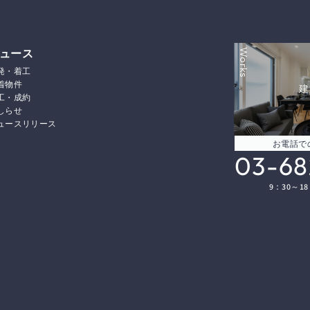
ュース
Works
発・着工
着物件
建
工・成約
しらせ
ュースリリース
お電話で
03-68
9：30～1