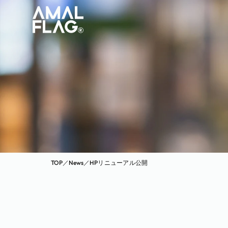
TOP
／
News
／
HPリニューアル公開