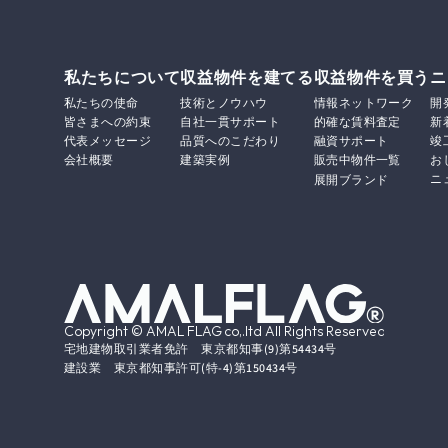
私たちについて
収益物件を建てる
収益物件を買う
ニ
私たちの使命
技術とノウハウ
情報ネットワーク
開
皆さまへの約束
自社一貫サポート
的確な賃料査定
新
代表メッセージ
品質へのこだわり
融資サポート
竣
会社概要
建築実例
販売中物件一覧
お
ニ
展開ブランド
Copyright © AMAL FLAG co,.ltd All Rights Reserved.
宅地建物取引業者免許　東京都知事(9)第54434号
建設業　東京都知事許可(特-4)第150434号